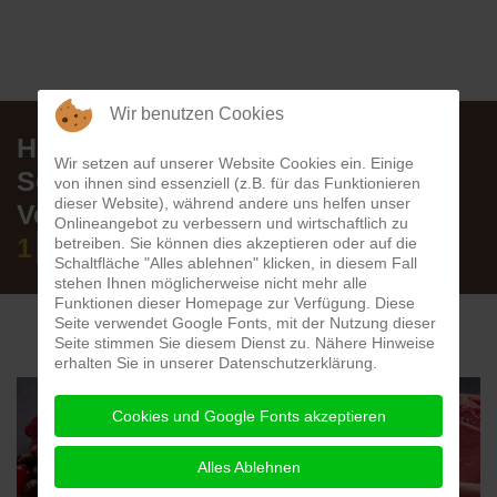
Wir benutzen Cookies
Hanfpresskuchen
1 kg für
Wir setzen auf unserer Website Cookies ein. Einige
5,00 Euro
von ihnen sind essenziell (z.B. für das Funktionieren
dieser Website), während andere uns helfen unser
Sonnenblumenkerne als
Onlineangebot zu verbessern und wirtschaftlich zu
Vogelfutter
betreiben. Sie können dies akzeptieren oder auf die
Schaltfläche "Alles ablehnen" klicken, in diesem Fall
1 kg für
1,50 Euro
stehen Ihnen möglicherweise nicht mehr alle
Funktionen dieser Homepage zur Verfügung. Diese
Seite verwendet Google Fonts, mit der Nutzung dieser
Seite stimmen Sie diesem Dienst zu. Nähere Hinweise
erhalten Sie in unserer Datenschutzerklärung.
Cookies und Google Fonts akzeptieren
Alles Ablehnen